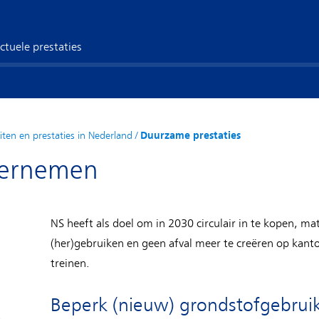
ctuele prestaties
eiten en prestaties in Nederland
/
Duurzame prestaties
ndernemen
NS heeft als doel om in 2030 circulair in te kopen, ma
(her)gebruiken en geen afval meer te creëren op kant
treinen.
Beperk (nieuw) grondstofgebrui