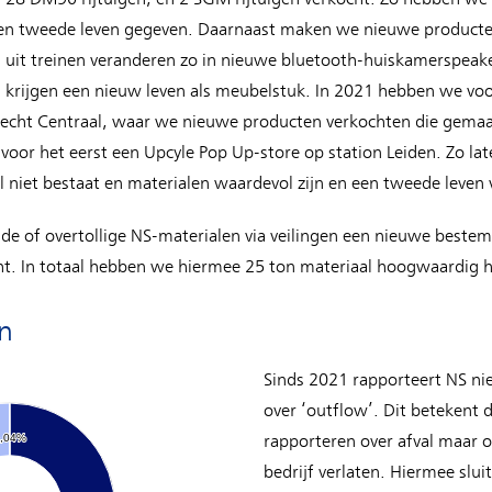
een tweede leven gegeven. Daarnaast maken we nieuwe producte
uit treinen veranderen zo in nieuwe bluetooth-huiskamerspeake
 krijgen een nieuw leven als meubelstuk. In 2021 hebben we voor
echt Centraal, waar we nieuwe producten verkochten die gemaak
oor het eerst een Upcyle Pop Up-store op station Leiden. Zo l
al niet bestaat en materialen waardevol zijn en een tweede leven
e of overtollige NS-materialen via veilingen een nieuwe beste
ht. In totaal hebben we hiermee 25 ton materiaal hoogwaardig 
n
Sinds 2021 rapporteert NS nie
over ‘outflow’. Dit betekent d
,04%
,04%
rapporteren over afval maar o
bedrijf verlaten. Hiermee slui