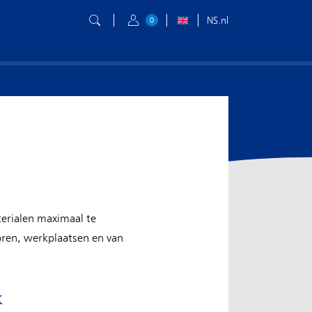
NS.nl
0
terialen maximaal te
oren, werkplaatsen en van
k