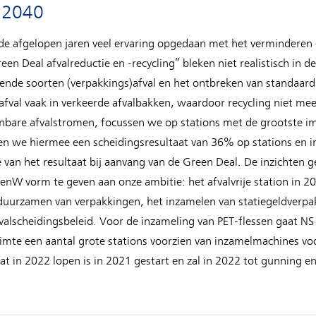
s 2040
e afgelopen jaren veel ervaring opgedaan met het verminderen 
een Deal afvalreductie en -recycling” bleken niet realistisch in 
llende soorten (verpakkings)afval en het ontbreken van standaard
afval vaak in verkeerde afvalbakken, waardoor recycling niet mee
nbare afvalstromen, focussen we op stations met de grootste i
den we hiermee een scheidingsresultaat van 36% op stations en in
e van het resultaat bij aanvang van de Green Deal. De inzichte
 IenW vorm te geven aan onze ambitie: het afvalvrije station in 
duurzamen van verpakkingen, het inzamelen van statiegeldverpa
fvalscheidingsbeleid. Voor de inzameling van PET-flessen gaat NS 
uimte een aantal grote stations voorzien van inzamelmachines vo
t in 2022 lopen is in 2021 gestart en zal in 2022 tot gunning en