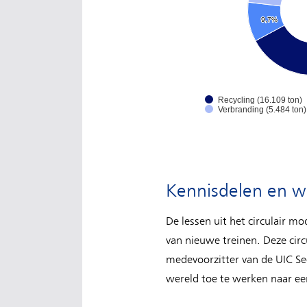
9,7%
9,7%
Recycling (16.109 ton)
Verbranding (5.484 ton)
Kennisdelen en w
De lessen uit het circulair m
van nieuwe treinen. Deze circu
medevoorzitter van de UIC Se
wereld toe te werken naar een