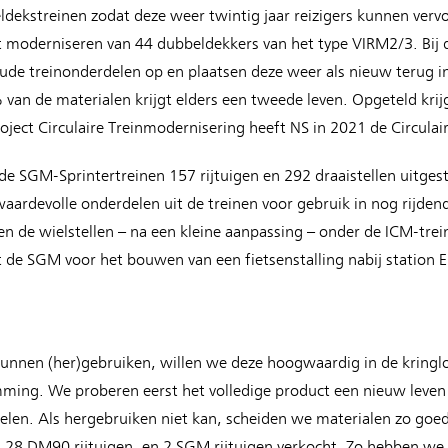
ekstreinen zodat deze weer twintig jaar reizigers kunnen vervoe
t moderniseren van 44 dubbeldekkers van het type VIRM2/3. Bij
ude treinonderdelen op en plaatsen deze weer als nieuw terug in
van de materialen krijgt elders een tweede leven. Opgeteld kri
roject Circulaire Treinmodernisering heeft NS in 2021 de Circul
ude SGM-Sprintertreinen 157 rijtuigen en 292 draaistellen uitge
aardevolle onderdelen uit de treinen voor gebruik in nog rijde
sen de wielstellen – na een kleine aanpassing – onder de ICM-tr
de SGM voor het bouwen van een fietsenstalling nabij station 
unnen (her)gebruiken, willen we deze hoogwaardig in de kringl
ing. We proberen eerst het volledige product een nieuw leven t
n. Als hergebruiken niet kan, scheiden we materialen zo goed m
28 DM90 rijtuigen, en 2 SGM rijtuigen verkocht. Zo hebben we 