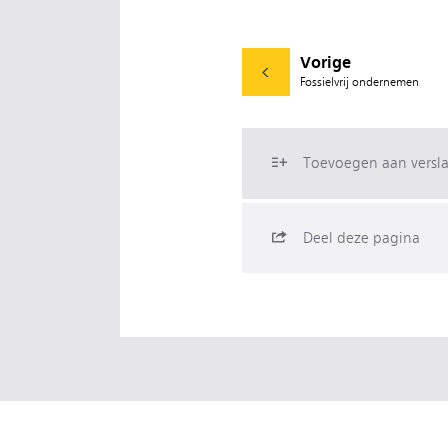
Vorige
Fossielvrij ondernemen
Toevoegen aan versl
Deel deze pagina