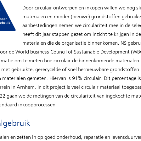
Door circulair ontwerpen en inkopen willen we nog 
materialen en minder (nieuwe) grondstoffen gebruiken
aanbestedingen nemen we circulariteit mee in de sele
heeft dit jaar stappen gezet om inzicht te krijgen in de 
materialen die de organisatie binnenkomen. NS gebrui
or de World business Council of Sustainable Development (WB
matie om te meten hoe circulair de binnenkomende materialen zi
n met gebruikte, gerecycelde of snel hernieuwbare grondstoffen
aterialen gemeten. Hiervan is 91% circulair. Dit percentage is
ein in Arnhem. In dit project is veel circulair materiaal toegepa
022 gaan we de metingen van de circulariteit van ingekochte mat
andaard inkoopprocessen.
lgebruik
alen en zetten in op goed onderhoud, reparatie en levensduurver