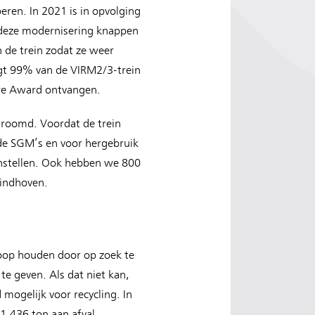
ren. In 2021 is in opvolging
 deze modernisering knappen
 de trein zodat ze weer
jgt 99% van de VIRM2/3-trein
aire Award ontvangen.
stroomd. Voordat de trein
nde SGM’s en voor hergebruik
einstellen. Ook hebben we 800
Eindhoven.
oop houden door op zoek te
e geven. Als dat niet kan,
ogelijk voor recycling. In
1.436 ton aan afval