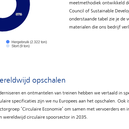
meetmethodiek ontwikkeld do
Council of Sustainable Devel
67%
67%
onderstaande tabel zie je de 
materialen die ons bedrijf ver
Hergebruik (2.322 ton)
Stort (9 ton)
ereldwijd opschalen
oderniseren en ontmantelen van treinen hebben we vertaald in spe
laire specificaties zijn we nu Europees aan het opschalen. Ook is
ctorgroep ‘Circulaire Economie’ om samen met vervoerders en i
 wereldwijd circulaire spoorsector in 2035.