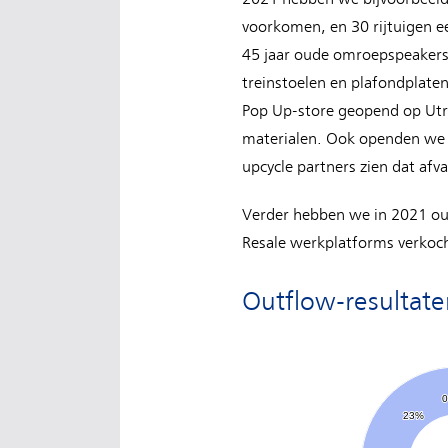
voorkomen, en 30 rijtuigen 
45 jaar oude omroepspeakers 
treinstoelen en plafondplaten
Pop Up-store geopend op Utr
materialen. Ook openden we v
upcycle partners zien dat afv
Verder hebben we in 2021 oud
Resale werkplatforms verkoc
Outflow-resultate
0
0
23%
23%