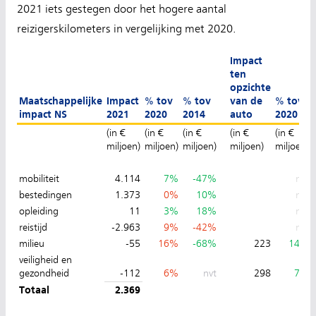
2021 iets gestegen door het hogere aantal
reizigerskilometers in vergelijking met 2020.
Impact
ten
opzichte
Maatschappelijke
Impact
% tov
% tov
van de
% tov
impact NS
2021
2020
2014
auto
2020
(in €
(in €
(in €
(in €
(in €
miljoen)
miljoen)
miljoen)
miljoen)
miljoen)
mobiliteit
4.114
7%
-47%
nvt
bestedingen
1.373
0%
10%
nvt
opleiding
11
3%
18%
nvt
reistijd
-2.963
9%
-42%
nvt
milieu
-55
16%
-68%
223
14%
veiligheid en
gezondheid
-112
6%
nvt
298
7%
Totaal
2.369