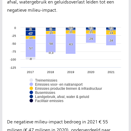
afval, watergebruik en geluidsoverlast leiden tot een
negatieve milieu-impact.
0
-1
-1
-1
-1
-0,5
-0,5
0
0
-0,1
-0,1
0
0
-0,1
-0,1
0
0
-5
-5
-5
-5
-5
-5
-5
-5
-8
-8
-3
-3
-3
-3
-3
-3
-4
-4
-11
-11
-11
-11
-10
-10
-14
-14
-17
-17
-25
-10
-10
-29
-29
-34
-34
-50
-58
-58
-63
-63
-57
-57
-75
-0,3
-0,3
-8
-8
-100
-125
2017
2018
2019
2020
2021
Treinemissies
Emissies voor- en natransport
Emissies productie treinen & infrastructuur
Busemissies
Landgebruik, afval, water & geluid
Facilitair emissies
De negatieve milieu-impact bedroeg in 2021 € 55
miljoen (€ 47 miljoen in 2020), onderverdeeld naar