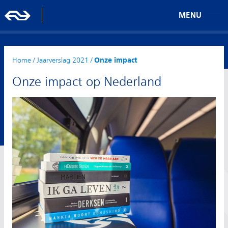
MENU
Home
/
Jaarverslag 2021
/
Onze impact
Onze impact op Nederland