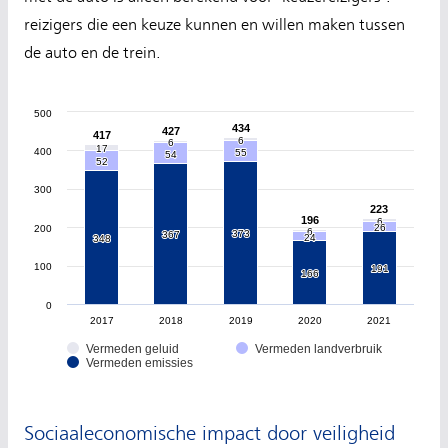
reizigers die een keuze kunnen en willen maken tussen
de auto en de trein.
500
434
434
427
427
417
417
6
6
6
6
17
17
400
55
55
54
54
52
52
300
223
223
196
196
6
6
26
26
200
6
6
373
373
367
367
24
24
348
348
100
191
191
166
166
0
2017
2018
2019
2020
2021
Vermeden geluid
Vermeden landverbruik
Vermeden emissies
Sociaaleconomische impact door veiligheid