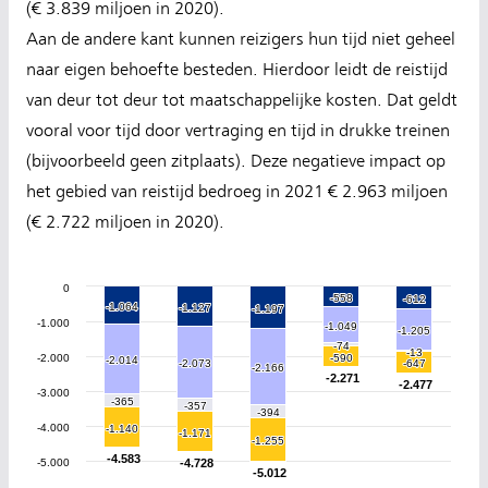
(€ 3.839 miljoen in 2020).
Aan de andere kant kunnen reizigers hun tijd niet geheel
naar eigen behoefte besteden. Hierdoor leidt de reistijd
van deur tot deur tot maatschappelijke kosten. Dat geldt
vooral voor tijd door vertraging en tijd in drukke treinen
(bijvoorbeeld geen zitplaats). Deze negatieve impact op
het gebied van reistijd bedroeg in 2021 € 2.963 miljoen
(€ 2.722 miljoen in 2020).
0
-558
-558
-612
-612
-1.064
-1.064
-1.127
-1.127
-1.197
-1.197
-1.000
-1.049
-1.049
-1.205
-1.205
-74
-74
-13
-13
-2.000
-590
-590
-2.014
-2.014
-2.073
-2.073
-647
-647
-2.166
-2.166
-2.271
-2.271
-2.477
-2.477
-3.000
-365
-365
-357
-357
-394
-394
-4.000
-1.140
-1.140
-1.171
-1.171
-1.255
-1.255
-4.583
-4.583
-5.000
-4.728
-4.728
-5.012
-5.012