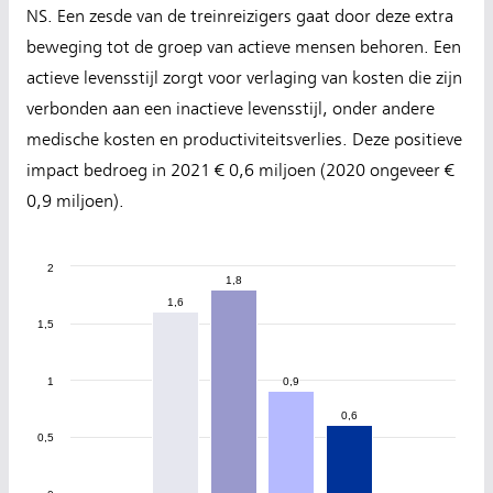
NS. Een zesde van de treinreizigers gaat door deze extra
beweging tot de groep van actieve mensen behoren. Een
actieve levensstijl zorgt voor verlaging van kosten die zijn
verbonden aan een inactieve levensstijl, onder andere
medische kosten en productiviteitsverlies. Deze positieve
impact bedroeg in 2021 € 0,6 miljoen (2020 ongeveer €
0,9 miljoen).
2
1,8
1,8
1,6
1,6
1,5
1
0,9
0,9
0,6
0,6
0,5