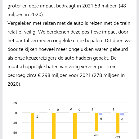
groter en deze impact bedraagt in 2021 53 miljoen (48
miljoen in 2020).
Vergeleken met reizen met de auto is reizen met de trein
relatief veilig. We berekenen deze positieve impact door
het aantal vermeden ongelukken te bepalen. Dit doen we
door te kijken hoeveel meer ongelukken waren gebeurd
als onze keuzereizigers de auto hadden gepakt. De
maatschappelijke baten van veilig vervoer per trein
bedroeg circa € 298 miljoen voor 2021 (278 miljoen in
2020).
25
2
2
2
2
1
1
1
1
0
0
0
0
0
-1
-1
-6
-6
-8
-8
-25
-50
-48
-48
-53
-53