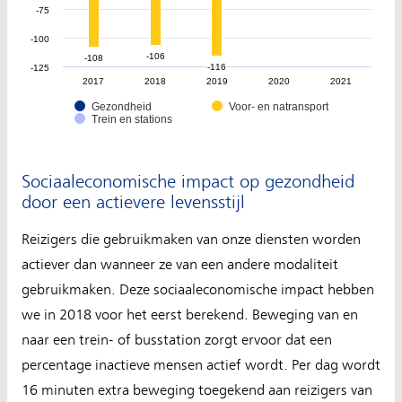
-75
-100
-106
-106
-108
-108
-116
-116
-125
2017
2018
2019
2020
2021
Gezondheid
Voor- en natransport
Trein en stations
Sociaaleconomische impact op gezondheid
door een actievere levensstijl
Reizigers die gebruikmaken van onze diensten worden
actiever dan wanneer ze van een andere modaliteit
gebruikmaken. Deze sociaaleconomische impact hebben
we in 2018 voor het eerst berekend. Beweging van en
naar een trein- of busstation zorgt ervoor dat een
percentage inactieve mensen actief wordt. Per dag wordt
16 minuten extra beweging toegekend aan reizigers van