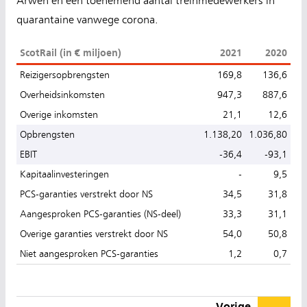
Arwen en een toenemend aantal treinmedewerkers in
quarantaine vanwege corona.
ScotRail (in € miljoen)
2021
2020
Reizigersopbrengsten
169,8
136,6
Overheidsinkomsten
947,3
887,6
Overige inkomsten
21,1
12,6
Opbrengsten
1.138,20
1.036,80
EBIT
-36,4
-93,1
Kapitaalinvesteringen
-
9,5
PCS-garanties verstrekt door NS
34,5
31,8
Aangesproken PCS-garanties (NS-deel)
33,3
31,1
Overige garanties verstrekt door NS
54,0
50,8
Niet aangesproken PCS-garanties
1,2
0,7
Vorige