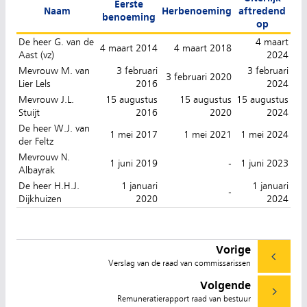
Eerste
Naam
Herbenoeming
aftredend
benoeming
op
De heer G. van de
4 maart
4 maart 2014
4 maart 2018
Aast (vz)
2024
Mevrouw M. van
3 februari
3 februari
3 februari 2020
Lier Lels
2016
2024
Mevrouw J.L.
15 augustus
15 augustus
15 augustus
Stuijt
2016
2020
2024
De heer W.J. van
1 mei 2017
1 mei 2021
1 mei 2024
der Feltz
Mevrouw N.
1 juni 2019
-
1 juni 2023
Albayrak
De heer H.H.J.
1 januari
1 januari
-
Dijkhuizen
2020
2024
Vorige
Verslag van de raad van commissarissen
Volgende
Remuneratierapport raad van bestuur