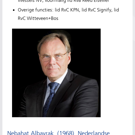
Wessels NV, voormalig lid RvB Reed Elsevier
Overige functies: lid RvC KPN, lid RvC Signify, lid
RvC Witteveen+Bos
Nebahat Albayrak, (1968), Nederlandse