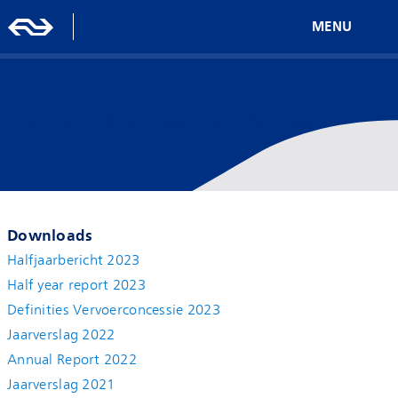
MENU
Sectie 2 Resultaat over het jaar
Downloads
Halfjaarbericht 2023
Half year report 2023
Definities Vervoerconcessie 2023
Jaarverslag 2022
Annual Report 2022
Jaarverslag 2021