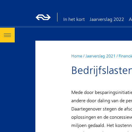
In het kort
Jaarverslag 2022
A
Home
/
Jaarverslag 2021
/
Financi
Bedrijfslaste
Mede door besparingsinitiati
andere door daling van de per
Daartegenover stegen de afsch
oplossingen en de concessieve
miljoen gedaald. Het kostenni