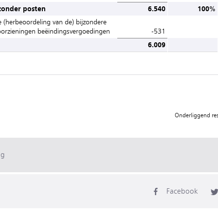
jzonder posten
6.540
100%
e (herbeoordeling van de) bijzondere
voorzieningen beëindingsvergoedingen
-531
6.009
Onderliggend resu
ag
Facebook