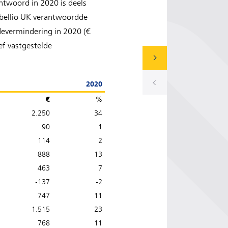
ntwoord in 2020 is deels
 Abellio UK verantwoordde
devermindering in 2020 (€
ef vastgestelde
2020
€
%
2.250
34
90
1
114
2
888
13
463
7
-137
-2
747
11
1.515
23
768
11