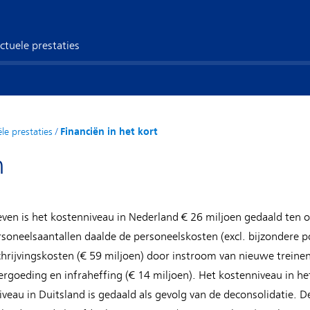
ctuele prestaties
ële prestaties
/
Financiën in het kort
n
even is het kostenniveau in Nederland € 26 miljoen gedaald ten 
soneelsaantallen daalde de personeelskosten (excl. bijzondere p
rijvingskosten (€ 59 miljoen) door instroom van nieuwe treinen 
rgoeding en infraheffing (€ 14 miljoen). Het kostenniveau in het
veau in Duitsland is gedaald als gevolg van de deconsolidatie. D