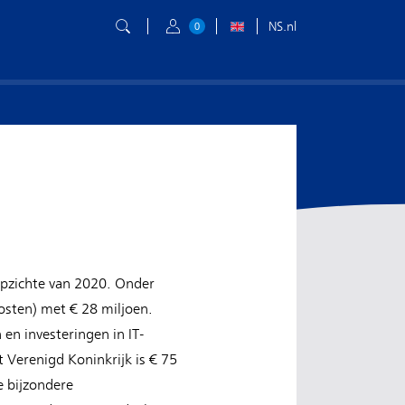
NS.nl
0
opzichte van 2020. Onder
osten) met € 28 miljoen.
en investeringen in IT-
 Verenigd Koninkrijk is € 75
e bijzondere