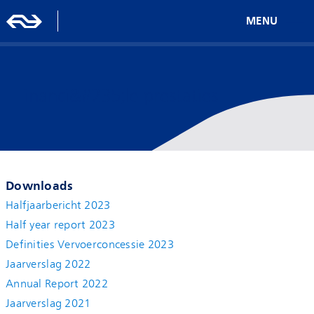
MENU
Financi&#235;le prestaties
Downloads
Halfjaarbericht 2023
Half year report 2023
Definities Vervoerconcessie 2023
Jaarverslag 2022
Annual Report 2022
Jaarverslag 2021