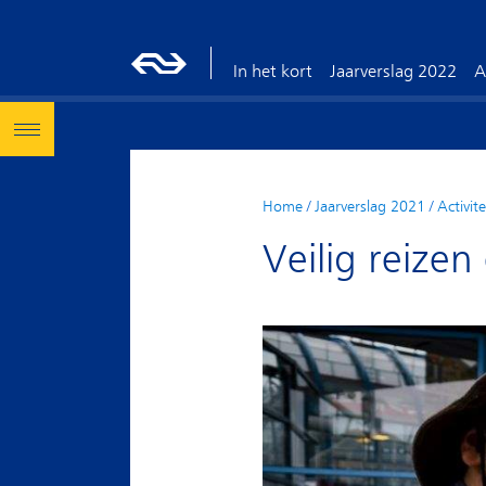
In het kort
Jaarverslag 2022
A
Home
/
Jaarverslag 2021
/
Activit
Veilig reize