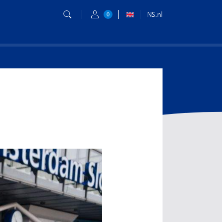
NS.nl
0