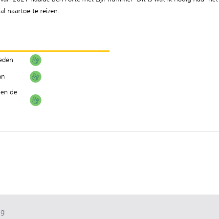
al naartoe te reizen.
ieden
an
 en de
ag