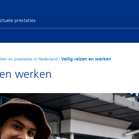
ctuele prestaties
eiten en prestaties in Nederland
/
Veilig reizen en werken
n en werken