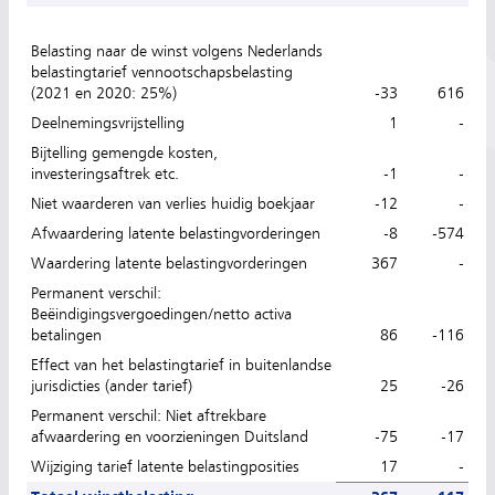
Belasting naar de winst volgens Nederlands
belastingtarief vennootschapsbelasting
(2021 en 2020: 25%)
-33
616
Deelnemingsvrijstelling
1
-
Bijtelling gemengde kosten,
investeringsaftrek etc.
-1
-
Niet waarderen van verlies huidig boekjaar
-12
-
Afwaardering latente belastingvorderingen
-8
-574
Waardering latente belastingvorderingen
367
-
Permanent verschil:
Beëindigingsvergoedingen/netto activa
betalingen
86
-116
Effect van het belastingtarief in buitenlandse
jurisdicties (ander tarief)
25
-26
Permanent verschil: Niet aftrekbare
afwaardering en voorzieningen Duitsland
-75
-17
Wijziging tarief latente belastingposities
17
-