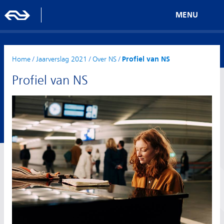
MENU
Home
/
Jaarverslag 2021
/
Over NS
/
Profiel van NS
Profiel van NS