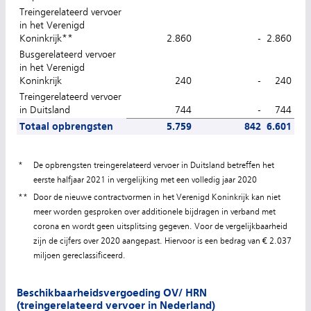
Treingerelateerd vervoer
in het Verenigd
Koninkrijk**
2.860
-
2.860
Busgerelateerd vervoer
in het Verenigd
Koninkrijk
240
-
240
Treingerelateerd vervoer
in Duitsland
744
-
744
Totaal opbrengsten
5.759
842
6.601
*
De opbrengsten treingerelateerd vervoer in Duitsland betreffen het
eerste halfjaar 2021 in vergelijking met een volledig jaar 2020
**
Door de nieuwe contractvormen in het Verenigd Koninkrijk kan niet
meer worden gesproken over additionele bijdragen in verband met
corona en wordt geen uitsplitsing gegeven. Voor de vergelijkbaarheid
zijn de cijfers over 2020 aangepast. Hiervoor is een bedrag van € 2.037
miljoen gereclassificeerd.
Beschikbaarheidsvergoeding OV/ HRN
(treingerelateerd vervoer in Nederland)