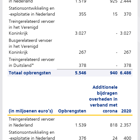
in Nederland
1.519
925
2.444
Stationsontwikkeling en
-exploitatie in Nederland
355
15
370
Treingerelateerd vervoer
in het Verenigd
Koninkrijk
3.027
-
3.027
Busgerelateerd vervoer
in het Verenigd
Koninkrijk
267
-
267
Treingerelateerd vervoer
in Duitsland*
378
-
378
Totaal opbrengsten
5.546
940
6.486
Additionele
bijdragen
overheden in
verband met
(in miljoenen euro's)
Opbrengsten
corona
2020
Treingerelateerd vervoer
in Nederland
1.539
818
2.357
Stationsontwikkeling en
-exploitatie in Nederland
376
24
400