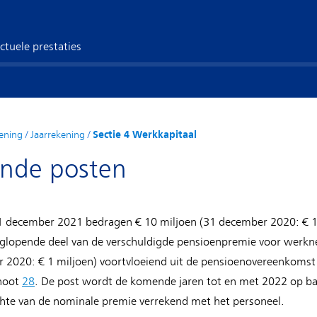
ctuele prestaties
ening
/
Jaarrekening
/
Sectie 4 Werkkapitaal
ende posten
1 december 2021 bedragen € 10 miljoen (31 december 2020: € 1
anglopende deel van de verschuldigde pensioenpremie voor wer
r 2020: € 1 miljoen) voortvloeiend uit de pensioenovereenkomst
 noot
28
. De post wordt de komende jaren tot en met 2022 op bas
chte van de nominale premie verrekend met het personeel.