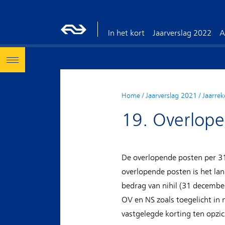
In het kort
Jaarverslag 2022
A
Home
/
Jaarverslag 2021
/
Jaarrek
19. Overlop
De overlopende posten per 3
overlopende posten is het l
bedrag van nihil (31 decembe
OV en NS zoals toegelicht in
vastgelegde korting ten opzi