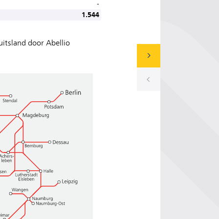
-
1.544
itsland door Abellio