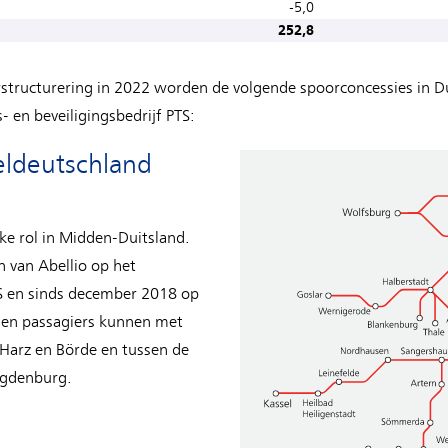
-5,0
252,8
rstructurering in 2022 worden de volgende spoorconcessies in Du
- en beveiligingsbedrijf PTS:
teldeutschland
jke rol in Midden-Duitsland.
n van Abellio op het
TS en sinds december 2018 op
den passagiers kunnen met
s Harz en Börde en tussen de
agdenburg.