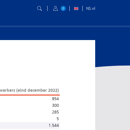
NS.nl
0
werkers (eind december 2022)
954
300
285
5
1.544