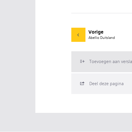
Vorige
Abellio Duitsland
Toevoegen aan versl
Deel deze pagina