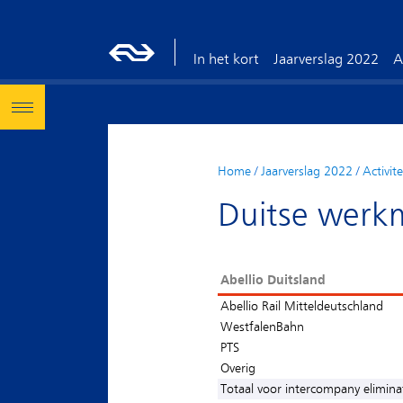
In het kort
Jaarverslag 2022
A
Home
/
Jaarverslag 2022
/
Activit
Duitse werk
Abellio Duitsland
Abellio Rail Mitteldeutschland
WestfalenBahn
PTS
Overig
Totaal voor intercompany elimina