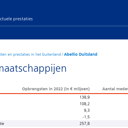
ctuele prestaties
eiten en prestaties in het buitenland
/
Abellio Duitsland
maatschappijen
Opbrengsten in 2022 (in € miljoen)
Aantal mede
138,9
108,2
9,3
-1,5
tie
257,8