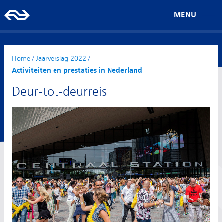
MENU
Home
/
Jaarverslag 2022
/
Activiteiten en prestaties in Nederland
Deur-tot-deurreis