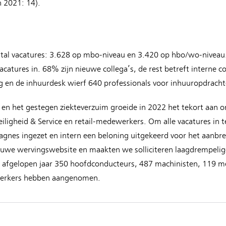
n 2021: 14).
ntal vacatures: 3.628 op mbo-niveau en 3.420 op hbo/wo-nivea
vacatures in. 68% zijn nieuwe collega’s, de rest betreft interne c
ag en de inhuurdesk wierf 640 professionals voor inhuuropdracht
en het gestegen ziekteverzuim groeide in 2022 het tekort aan 
ligheid & Service en retail-medewerkers. Om alle vacatures in 
nes ingezet en intern een beloning uitgekeerd voor het aanbre
uwe wervingswebsite en maakten we solliciteren laagdrempelige
e afgelopen jaar 350 hoofdconducteurs, 487 machinisten, 119 m
ewerkers hebben aangenomen.