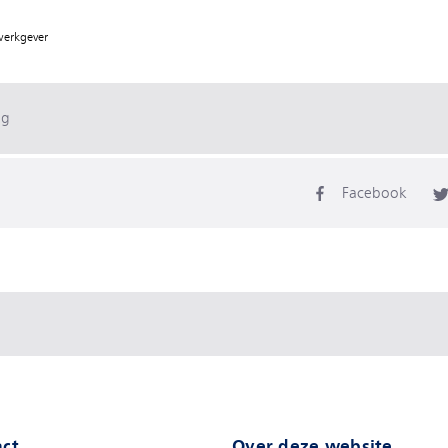
 werkgever
ag
Facebook
ct
Over deze website