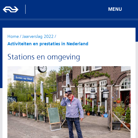
MENU
Home
/
Jaarverslag 2022
/
Activiteiten en prestaties in Nederland
Stations en omgeving