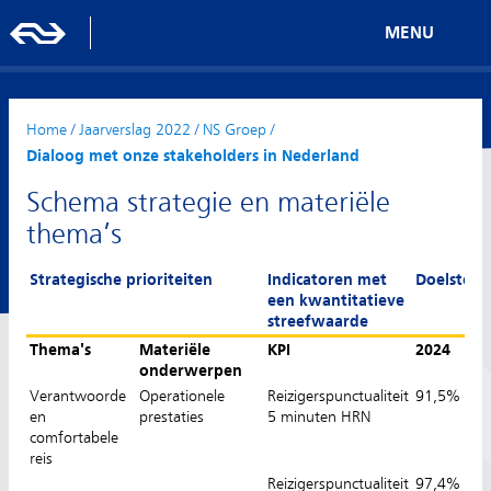
MENU
Home
/
Jaarverslag 2022
/
NS Groep
/
Dialoog met onze stakeholders in Nederland
Schema strategie en materiële
thema’s
Strategische prioriteiten
Indicatoren met
Doelstell
een kwantitatieve
streefwaarde
Thema's
Materiële
KPI
2024
Doe
onderwerpen
20
Verantwoorde
Operationele
Reizigerspunctualiteit
91,5%
en
prestaties
5 minuten HRN
comfortabele
reis
Reizigerspunctualiteit
97,4%