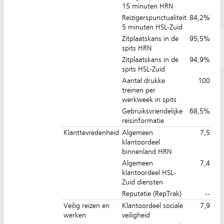
15 minuten HRN
Reizigerspunctualiteit
84,2%
5 minuten HSL-Zuid
Zitplaatskans in de
95,5%
spits HRN
Zitplaatskans in de
94,9%
spits HSL-Zuid
Aantal drukke
100
treinen per
werkweek in spits
Gebruiksvriendelijke
68,5%
reisinformatie
Klanttevredenheid
Algemeen
7,5
klantoordeel
binnenland HRN
Algemeen
7,4
klantoordeel HSL-
Zuid diensten
Reputatie (RepTrak)
--
Veilig reizen en
Klantoordeel sociale
7,9
werken
veiligheid