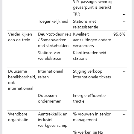
STS-passages waarbij
--
gevaarpunt is bereikt
TRR
--
Toegankelijkheid
Stations met
--
reisassistentie
Verder kijken
Deur-tot-deur reis
Kwaliteit
95,6%
dan de trein
/ Samenwerken
aansluitingen andere
met stakeholders
vervoerders
Stations van
Klanttevredenheid
--
wereldklasse
stations
Duurzame
Internationaal
Stijging verkoop
--
bereikbaarheid,
reizen
internationale tickets
ook
internationaal
Duurzaam
Energie-efficiëntie
--
ondernemen
tractie
Wendbare
Aantrekkelijk en
% vrouwen in senior
--
organisatie
inclusief
management
werkgeverschap
% werken bij NS