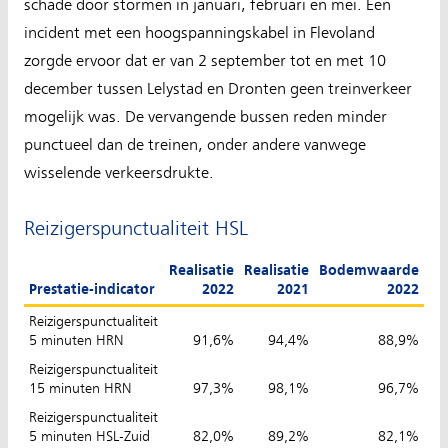
schade door stormen in januari, februari en mei. Een
incident met een hoogspanningskabel in Flevoland
zorgde ervoor dat er van 2 september tot en met 10
december tussen Lelystad en Dronten geen treinverkeer
mogelijk was. De vervangende bussen reden minder
punctueel dan de treinen, onder andere vanwege
wisselende verkeersdrukte.
Reizigerspunctualiteit HSL
Realisatie
Realisatie
Bodemwaarde
Prestatie-indicator
2022
2021
2022
Reizigerspunctualiteit
5 minuten HRN
91,6%
94,4%
88,9%
Reizigerspunctualiteit
15 minuten HRN
97,3%
98,1%
96,7%
Reizigerspunctualiteit
5 minuten HSL-Zuid
82,0%
89,2%
82,1%