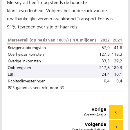
Merseyrail heeft nog steeds de hoogste
klanttevredenheid. Volgens het onderzoek van de
onafhankelijke vervoerswaakhond Transport Focus is
91% tevreden over zijn of haar reis.
Merseyrail (op basis van 100%) (in € miljoen)
2022
2021
Reizigersopbrengsten
57,0
41,8
Overheidsinkomsten
127,5
118,3
Overige inkomsten
33,3
29,2
Opbrengsten
217,8
189,3
EBIT
24,4
10,1
Kapitaalinvesteringen
0,4
0,4
PCS-garanties verstrekt door NS
-
-
Vorige
Greater Anglia
Volgende
East Midlands Railway