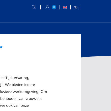
NS.nl
0
er
eftijd, ervaring,
jf. We bieden iedere
inclusieve werkomgeving. Om
en behouden van vrouwen,
 we ook van onze