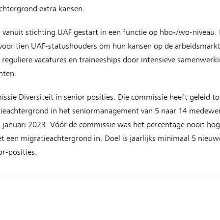
chtergrond extra kansen.
 vanuit stichting UAF gestart in een functie op hbo-/wo-niveau.
oor tien UAF-statushouders om hun kansen op de arbeidsmarkt 
 reguliere vacatures en traineeships door intensieve samenwerk
nten.
sie Diversiteit in senior posities. Die commissie heeft geleid 
eachtergrond in het seniormanagement van 5 naar 14 medewerker
 januari 2023. Vóór de commissie was het percentage nooit ho
t een migratieachtergrond in. Doel is jaarlijks minimaal 5 nie
r-posities.