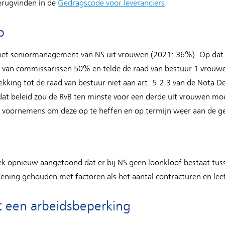
terugvinden in de
Gedragscode voor leveranciers
.
p
het seniormanagement van NS uit vrouwen (2021: 36%). Op da
d van commissarissen 50% en telde de raad van bestuur 1 vrouwel
kking tot de raad van bestuur niet aan art. 5.2.3 van de Nota 
dat beleid zou de RvB ten minste voor een derde uit vrouwen moe
s voornemens om deze op te heffen en op termijn weer aan de ge
ek opnieuw aangetoond dat er bij NS geen loonkloof bestaat tu
ning gehouden met factoren als het aantal contracturen en leef
 een arbeidsbeperking