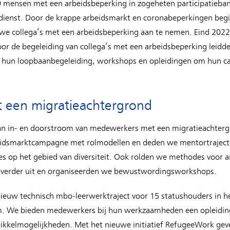
70 mensen met een arbeidsbeperking in zogeheten participatieb
dienst. Door de krappe arbeidsmarkt en coronabeperkingen beg
we collega’s met een arbeidsbeperking aan te nemen. Eind 2022
or de begeleiding van collega’s met een arbeidsbeperking leidde
hun loopbaanbegeleiding, workshops en opleidingen om hun car
een migratieachtergrond
an in- en doorstroom van medewerkers met een migratieachter
beidsmarktcampagne met rolmodellen en deden we mentortrajec
s op het gebied van diversiteit. Ook rolden we methodes voor a
 verder uit en organiseerden we bewustwordingsworkshops.
ieuw technisch mbo-leerwerktraject voor 15 statushouders in het
m. We bieden medewerkers bij hun werkzaamheden een opleiding
kkelmogelijkheden. Met het nieuwe initiatief RefugeeWork geve