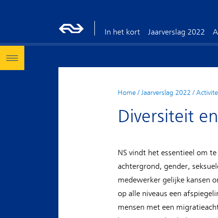
In het kort
Jaarverslag 2022
A
Home
/
Jaarverslag 2022
/
Activit
Diversiteit en
NS vindt het essentieel om te
achtergrond, gender, seksuele
medewerker gelijke kansen om
op alle niveaus een afspiege
mensen met een migratieacht