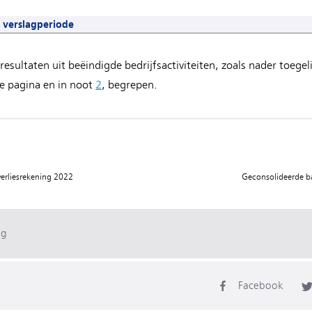
e verslagperiode
resultaten uit beëindigde bedrijfsactiviteiten, zoals nader toege
e pagina en in noot
2
, begrepen.
verliesrekening 2022
Geconsolideerde b
ag
Facebook