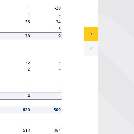
1
-20
1
-
36
34
-
-5
38
9
-6
-
2
-
-
-
-
-
-4
-
620
509
613
354