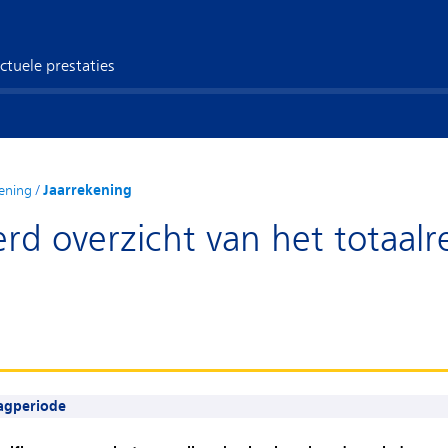
ctuele prestaties
ening
/
Jaarrekening
rd overzicht van het totaalr
lagperiode