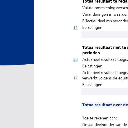
Totaalresultaat te recl
Valuta omrekeningsverschil
Veranderingen in waarderi
Effectief deel van verand
11
Belastingen
Totaalresultaat niet te
perioden
30
Actuarieel resultaat toeg
Belastingen
Actuarieel resultaat toeg
17
verwerkt volgens de equit
Belastingen
Totaalresultaat over d
Toe te rekenen aan:
De aandeelhouder van de