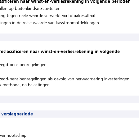
assificeren naar winst-en-verliesrekening in volgende perioden
len op buitenlandse activiteiten
ng tegen reële waarde verwerkt via totaalresultaat
eringen in de reële waarde van kasstroomafdekkingen
 reclassificeren naar winst-en-verliesrekening in volgende
ezegd-pensioenregelingen
ezegd-pensioenregelingen als gevolg van herwaardering investeringen
y-methode, na belastingen
e verslagperiode
 vennootschap