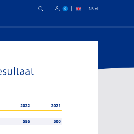
NS.nl
0
esultaat
2022
2021
586
500