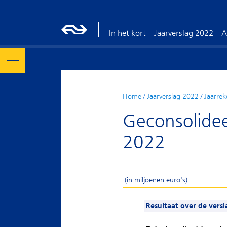
In het kort
Jaarverslag 2022
A
Home
/
Jaarverslag 2022
/
Jaarrek
Geconsolidee
2022
(in miljoenen euro's)
Resultaat over de vers