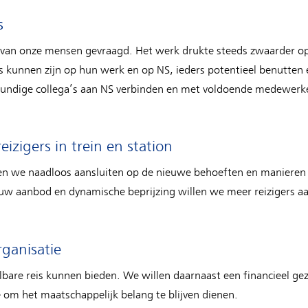
s
 van onze mensen gevraagd. Het werk drukte steeds zwaarder op
ts kunnen zijn op hun werk en op NS, ieders potentieel benutten
kundige collega’s aan NS verbinden en met voldoende medewerke
izigers in trein en station
en we naadloos aansluiten op de nieuwe behoeften en manieren v
uw aanbod en dynamische beprijzing willen we meer reizigers a
rganisatie
bare reis kunnen bieden. We willen daarnaast een financieel gez
 om het maatschappelijk belang te blijven dienen.