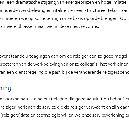
en, een dramatische stijging van energieprijzen en hoge inflatie,
nderde werkbeleving en vitaliteit en een structureel tekort aan
n moeten we op korte termijn onze basis op orde brengen. Op 
van wereldklasse, maar wel in deze nieuwe context.
enstaande uitdagingen aan om de reiziger een zo goed mogelijk
erbeteren van de werkbeleving van onze collega’s, het verkleinen
an een dienstregeling die past bij de veranderende reizigersbeh
ning
 voorspelbare treindienst bieden die goed aansluit op behoeften
reiziger, verlenen de service die de reiziger verwacht en zijn da
reizigers)data en technologie willen we onze serviceverlening en