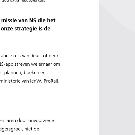
im 300 extra medewerkers.
missie van NS die het
onze strategie is de
abele reis van deur tot deur
 NS-app streven we ernaar om
het plannen, boeken en
inisterie van IenW, ProRail,
open jaren door onvoorziene
gersgroei, niet op