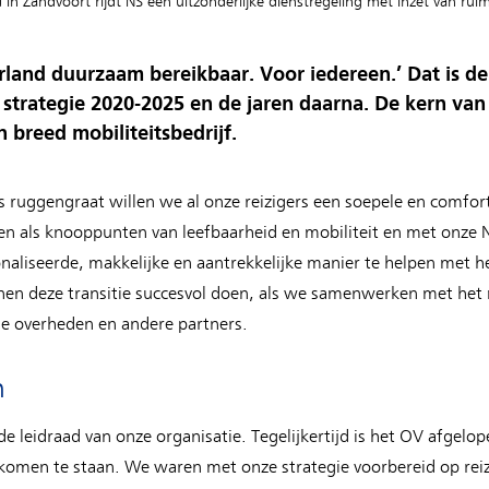
in Zandvoort rijdt NS een uitzonderlijke dienstregeling met inzet van ru
nd duurzaam bereikbaar. Voor iedereen.’ Dat is de 
trategie 2020-2025 en de jaren daarna. De kern van 
n breed mobiliteitsbedrijf.
ls ruggengraat willen we al onze reizigers een soepele en comfort
en als knooppunten van leefbaarheid en mobiliteit en met onze
onaliseerde, makkelijke en aantrekkelijke manier te helpen met 
nen deze transitie succesvol doen, als we samenwerken met het m
le overheden en andere partners.
n
 de leidraad van onze organisatie. Tegelijkertijd is het OV afgel
men te staan. We waren met onze strategie voorbereid op reizi