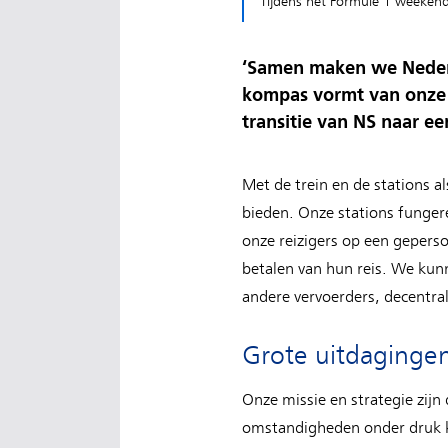
Tijdens het Formule 1 weekend 
‘Samen maken we Nederla
kompas vormt van onze s
transitie van NS naar ee
Met de trein en de stations a
bieden. Onze stations funger
onze reizigers op een gepers
betalen van hun reis. We kun
andere vervoerders, decentra
Grote uitdaginge
Onze missie en strategie zijn
omstandigheden onder druk ko