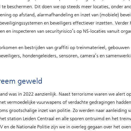
el te beschermen. Dit doen we op steeds meer locaties, onder a
ning op afstand, alarmafhandeling en inzet van (mobiele) beveil
beveiligingssystemen en beveiligers effectiever inzetten. Verder
n en inspecteren van securityrisico’s op NS-locaties vanuit org
oorkomen en bestrijden van graffiti op treinmaterieel, gebouwen
eveiligers, hondengeleiders, sensoren, camera’s en samenwerki
treem geweld
land was in 2022 aanzienlijk. Naast terrorisme waren we alert o
met vermoedelijke vuurwapens of verdachte gedragingen hadden
oms grootschalige inzet van politie. Zo werden naar aanleiding 
t station Leiden Centraal en alle sporen ontruimd en het treinv
 en de Nationale Politie zijn we in overleg gegaan over het ov