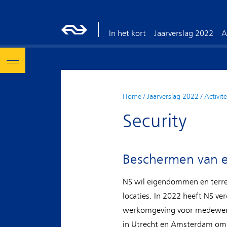
In het kort
Jaarverslag 2022
A
Home
/
Jaarverslag 2022
/
Activit
Security
Beschermen van 
NS wil eigendommen en terre
locaties. In 2022 heeft NS v
werkomgeving voor medewerke
in Utrecht en Amsterdam om o