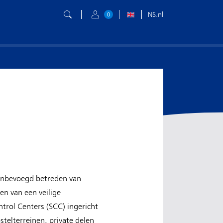
NS.nl
0
onbevoegd betreden van
n van een veilige
rol Centers (SCC) ingericht
telterreinen, private delen