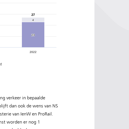
27
27
4
4
23
23
2022
kt
ang verkeer in bepaalde
blijft dan ook de wens van NS
terie van IenW en ProRail.
omst worden er nog 1