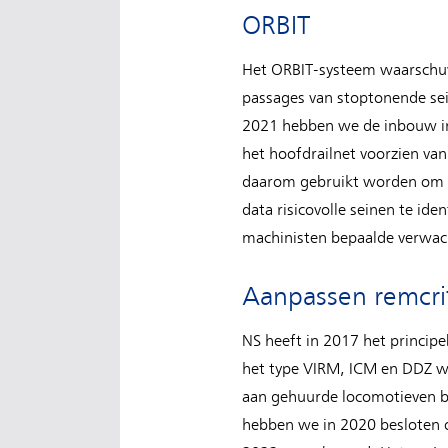
ORBIT
Het ORBIT-systeem waarschuw
passages van stoptonende sei
2021 hebben we de inbouw in d
het hoofdrailnet voorzien va
daarom gebruikt worden om d
data risicovolle seinen te ide
machinisten bepaalde verwachti
Aanpassen remcri
NS heeft in 2017 het principe
het type VIRM, ICM en DDZ 
aan gehuurde locomotieven be
hebben we in 2020 besloten o