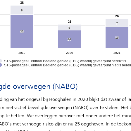
38
38
8
8
26
26
21
21
7
7
5
5
30
30
19
19
16
16
2019
2020
2021
STS-passages Centraal Bediend gebied (CBG) waarbij gevaarpunt bereikt is
STS-passages Centraal Bediend gebied (CBG) waarbij gevaarpunt niet is berei
ligde overwegen (NABO)
ding van het ongeval bij Hooghalen in 2020 blijkt dat zwaar of l
 om niet-actief beveiligde overwegen (NABO) over te steken. Het 
 te heffen. We overleggen hierover met onder andere het minis
ABO’s met verhoogd risico zijn er nu 25 opgeheven. In de toek