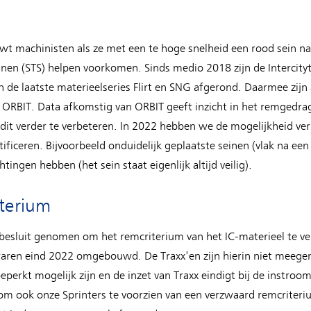
t machinisten als ze met een te hoge snelheid een rood sein n
nen (STS) helpen voorkomen. Sinds medio 2018 zijn de Intercityt
e laatste materieelseries Flirt en SNG afgerond. Daarmee zijn al
n ORBIT. Data afkomstig van ORBIT geeft inzicht in het remgedra
it verder te verbeteren. In 2022 hebben we de mogelijkheid ve
ntificeren. Bijvoorbeeld onduidelijk geplaatste seinen (vlak na een
ngen hebben (het sein staat eigenlijk altijd veilig).
terium
besluit genomen om het remcriterium van het IC-materieel te ver
waren eind 2022 omgebouwd. De Traxx'en zijn hierin niet mee
perkt mogelijk zijn en de inzet van Traxx eindigt bij de instro
m ook onze Sprinters te voorzien van een verzwaard remcriterium