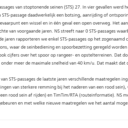
assages van stoptonende seinen (STS) 27. In vier gevallen werd 
 STS-passage daadwerkelijk een botsing, aanrijding of ontsporin
gevaarpunt een wissel en in één geval een open overweg. Het aan
chte van voorgaande jaren. NS streeft naar 0 STS-passages waarbi
nde jaren rapporteren we enkel STS-passages op het zogenaamd ce
ons, waar de seinbediening en spoorbezetting geregeld worden 
ook cijfers over het spoor op rangeer- en opstelterreinen. Dat 
oor onder meer de maximale snelheid van 40 km/u. Dat maakt dat d
van STS-passages de laatste jaren verschillende maatregelen ing
ingen van sterkere remming bij het naderen van een rood sein)
 een rood sein af rijden) en TimTim/RTA (routeinformatie). NS m
 gebeuren en met welke nieuwe maatregelen we het aantal moge