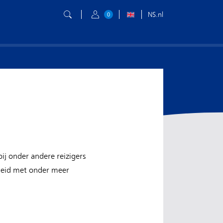
NS.nl
0
ij onder andere reizigers
gheid met onder meer