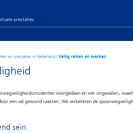
ctuele prestaties
eiten en prestaties in Nederland
/
Veilig reizen en werken
ligheid
rwegveiligheidsincidenten voorgedaan en vier ongevallen, waarb
n door een val gewond raakten. We verbeteren de spoorwegveili
end sein