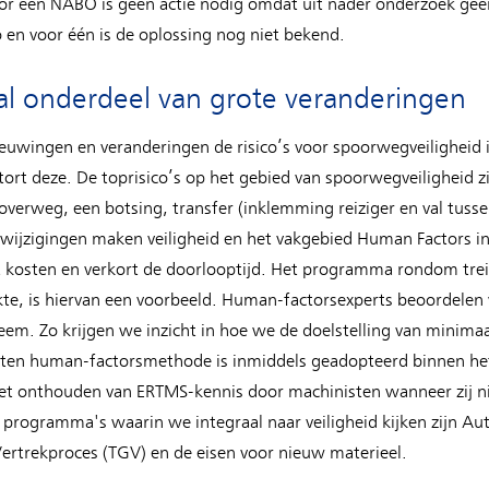
or één NABO is geen actie nodig omdat uit nader onderzoek gee
 en voor één is de oplossing nog niet bekend.
aal onderdeel van grote veranderingen
ieuwingen en veranderingen de risico’s voor spoorwegveiligheid in
rt deze. De toprisico’s op het gebied van spoorwegveiligheid z
verweg, een botsing, transfer (inklemming reiziger en val tusse
 wijzigingen maken veiligheid en het vakgebied Human Factors int
t kosten en verkort de doorlooptijd. Het programma rondom tre
e, is hiervan een voorbeeld. Human-factorsexperts beoordelen 
eem. Zo krijgen we inzicht in hoe we de doelstelling van minimaal
eten human-factorsmethode is inmiddels geadopteerd binnen 
het onthouden van ERTMS-kennis door machinisten wanneer zij n
 programma's waarin we integraal naar veiligheid kijken zijn Au
Vertrekproces (TGV) en de eisen voor nieuw materieel.