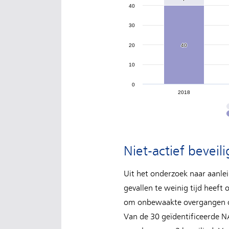
40
30
20
40
40
10
0
2018
Niet-actief bevei
Uit het onderzoek naar aanlei
gevallen te weinig tijd heeft
om onbewaakte overgangen op
Van de 30 geïdentificeerde N