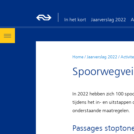
In het kort
Jaarverslag 2022
A
Home
/
Jaarverslag 2022
/
Activit
Spoorwegvei
In 2022 hebben zich 100 spoo
tijdens het in- en uitstappe
onderstaande maatregelen.
Passages stopton