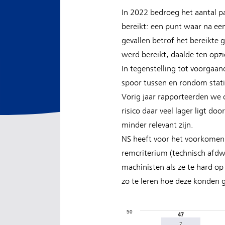
In 2022 bedroeg het aantal p
bereikt: een punt waar na een
gevallen betrof het bereikte 
werd bereikt, daalde ten opzi
In tegenstelling tot voorgaa
spoor tussen en rondom stati
Vorig jaar rapporteerden we 
risico daar veel lager ligt d
minder relevant zijn.
NS heeft voor het voorkomen 
remcriterium (technisch afdw
machinisten als ze te hard op
zo te leren hoe deze konden
50
47
47
7
7