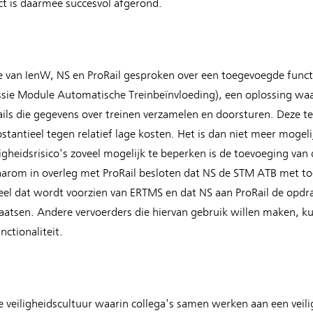
 is daarmee succesvol afgerond.
e van IenW, NS en ProRail gesproken over een toegevoegde functi
ssie Module Automatische Treinbeïnvloeding), een oplossing wa
ails die gegevens over treinen verzamelen en doorsturen. Deze te
bstantieel tegen relatief lage kosten. Het is dan niet meer moge
igheidsrisico's zoveel mogelijk te beperken is de toevoeging van 
aarom in overleg met ProRail besloten dat NS de STM ATB met to
eel dat wordt voorzien van ERTMS en dat NS aan ProRail de opdr
laatsen. Andere vervoerders die hiervan gebruik willen maken, k
ctionaliteit.
ve veiligheidscultuur waarin collega's samen werken aan een vei