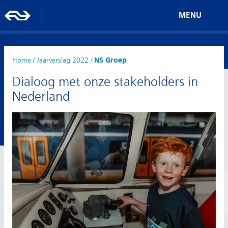
MENU
Home
/
Jaarverslag 2022
/
NS Groep
Dialoog met onze stakeholders in
Nederland