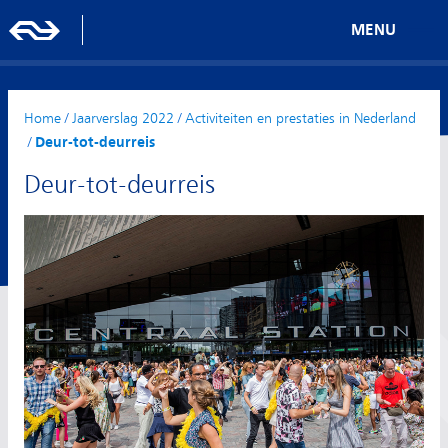
MENU
Home
/
Jaarverslag 2022
/
Activiteiten en prestaties in Nederland
/
Deur-tot-deurreis
Deur-tot-deurreis