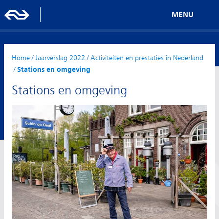
MENU
Home
/
Jaarverslag 2022
/
Activiteiten en prestaties in Nederland
/
Stations en omgeving
Stations en omgeving