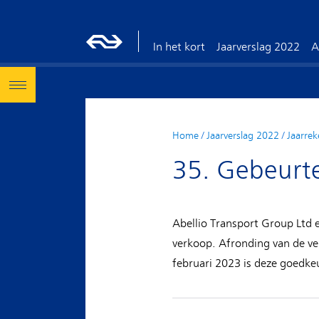
In het kort
Jaarverslag 2022
A
Home
/
Jaarverslag 2022
/
Jaarrek
35. Gebeurt
Abellio Transport Group Ltd 
verkoop. Afronding van de ver
februari 2023 is deze goedke