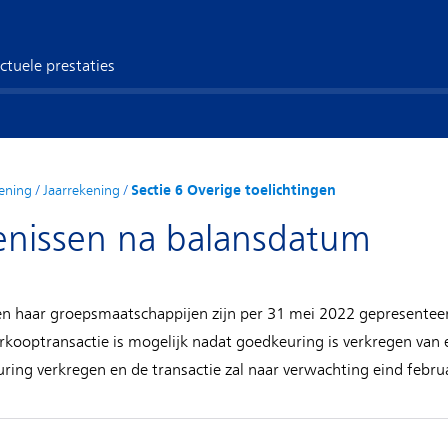
ctuele prestaties
ening
/
Jaarrekening
/
Sectie 6 Overige toelichtingen
enissen na balansdatum
en haar groepsmaatschappijen zijn per 31 mei 2022 gepresentee
kooptransactie is mogelijk nadat goedkeuring is verkregen van e
uring verkregen en de transactie zal naar verwachting eind febr