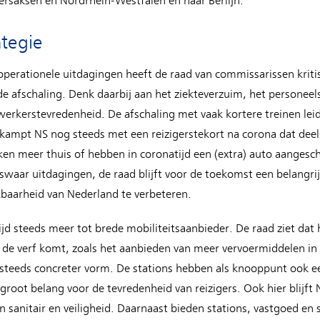
dersaksen en Nordrhein-Westfalen en naar Berlijn.
ategie
 operationele uitdagingen heeft de raad van commissarissen krit
e afschaling. Denk daarbij aan het ziekteverzuim, het personeel
erkerstevredenheid. De afschaling met vaak kortere treinen le
jd kampt NS nog steeds met een reizigerstekort na corona dat deels
ken meer thuis of hebben in coronatijd een (extra) auto aangesc
swaar uitdagingen, de raad blijft voor de toekomst een belangrij
baarheid van Nederland te verbeteren.
tijd steeds meer tot brede mobiliteitsaanbieder. De raad ziet dat
t de verf komt, zoals het aanbieden van meer vervoermiddelen in
zo steeds concreter vorm. De stations hebben als knooppunt ook ee
groot belang voor de tevredenheid van reizigers. Ook hier blijft 
n sanitair en veiligheid. Daarnaast bieden stations, vastgoed e