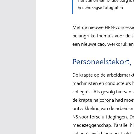
Het station van Middelburg is e
hedendaagse fotografen.
Met de nieuwe HRN-concessie
belangrijke thema's voor de 
een nieuwe cao, werkdruk en 
Personeelstekort
De krapte op de arbeidsmarkt
machinisten en conducteurs h
collega's. Als gevolg hiervan
de krapte na corona had moet
ontwikkeling van de arbeidsma
NS voor forse uitdagingen. D
medezeggenschap. Parallel hi
collega's vijf dagen gestaakt