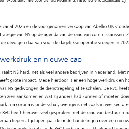
en expositieruimte voor De Mix Nederland. Historische fotocollecties zijn 
 vanaf 2025 en de voorgenomen verkoop van Abellio UK stonde
strategie van NS op de agenda van de raad van commissarissen. Z
de gevolgen daarvan voor de dagelijkse operatie vroegen in 202
, werkdruk en nieuwe cao
 raakt NS hard, net als veel andere bedrijven in Nederland. Met 
eeft grote impact. Mede hierdoor is er een hoge werkdruk en 
 was NS gedwongen de dienstregeling af te schalen. De RvC heeft
en zien aankomen en wat zij anders had kunnen of moeten doen.
rkt na corona is onderschat, overigens net zoals in veel sectore
e RvC heeft hierover veel gesproken met de raad van bestuur ma
eraan liepen afgelopen jaar de onderhandelingen over een nieu
. De belangrijkste rol van de RvC hierbij was als klankbord funge