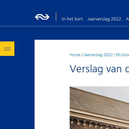
In het kort
Jaarverslag 2022
A
Home
/
Jaarverslag 2022
/
NS Gro
Verslag van 