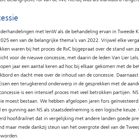
essie
nderhandelingen met IenW als de behandeling ervan in Tweede 
2025 een van de belangrijke thema's van 2022. Vrijwel elke verg
okken waren bij het proces de RvC bijgepraat over de stand van 
cht voor de nieuwe concessie, met daarin de leden Van Lier Lels
lopen jaar een aantal keren ad hoc bij elkaar gekomen met de be
kbord en dacht mee over de inhoud van de concessie. Daarnaast
isen een terugkerend onderwerp in de gesprekken met de aand
cessie is een intensief proces met veel betrokken partijen. NS 
ie moest bestaan. We hebben afgelopen jaren fors geïnvesteerd
nd en gunning aan NS als staatsdeelneming is een logische keuz
rd hoofdrailnet dat in vergelijking met andere landen goede prest
ond maar mede dankzij steun van het overgrote deel van de Twee
n worden.