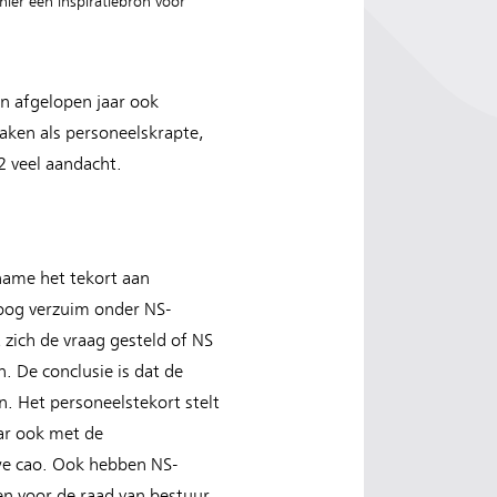
hier een inspiratiebron voor
n afgelopen jaar ook
aken als personeelskrapte,
2 veel aandacht.
name het tekort aan
hoog verzuim onder NS-
 zich de vraag gesteld of NS
 De conclusie is dat de
n. Het personeelstekort stelt
ar ook met de
we cao. Ook hebben NS-
ren voor de raad van bestuur.