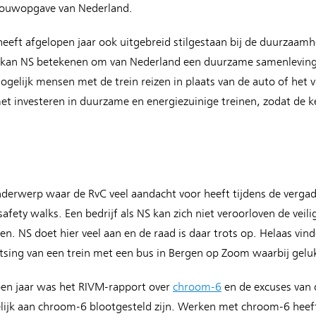
bouwopgave van Nederland.
eeft afgelopen jaar ook uitgebreid stilgestaan bij de duurzaamh
t kan NS betekenen om van Nederland een duurzame samenlevin
gelijk mensen met de trein reizen in plaats van de auto of het vl
et investeren in duurzame en energiezuinige treinen, zodat de k
onderwerp waar de RvC veel aandacht voor heeft tijdens de verga
fety walks. Een bedrijf als NS kan zich niet veroorloven de vei
zen. NS doet hier veel aan en de raad is daar trots op. Helaas vind
botsing van een trein met een bus in Bergen op Zoom waarbij gel
pen jaar was het RIVM-rapport over
chroom-6
en de excuses van 
ijk aan chroom-6 blootgesteld zijn. Werken met chroom-6 heef