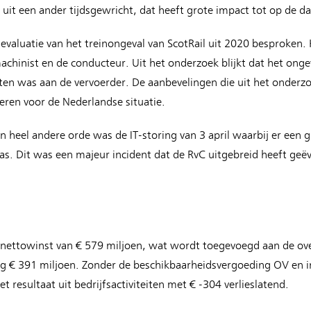
 uit een ander tijdsgewricht, dat heeft grote impact tot op de d
 evaluatie van het treinongeval van ScotRail uit 2020 besproken
achinist en de conducteur. Uit het onderzoek blijkt dat het ong
jten was aan de vervoerder. De aanbevelingen die uit het onder
eren voor de Nederlandse situatie.
en heel andere orde was de IT-storing van 3 april waarbij er een 
s. Dit was een majeur incident dat de RvC uitgebreid heeft geëv
 nettowinst van € 579 miljoen, wat wordt toegevoegd aan de over
oeg € 391 miljoen. Zonder de beschikbaarheidsvergoeding OV en i
 resultaat uit bedrijfsactiviteiten met € -304 verlieslatend.