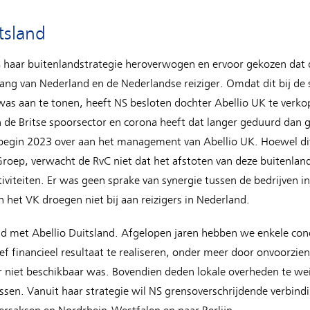
tsland
S haar buitenlandstrategie heroverwogen en ervoor gekozen dat d
ang van Nederland en de Nederlandse reiziger. Omdat dit bij de 
 was aan te tonen, heeft NS besloten dochter Abellio UK te verk
n de Britse spoorsector en corona heeft dat langer geduurd dan 
begin 2023 over aan het management van Abellio UK. Hoewel di
roep, verwacht de RvC niet dat het afstoten van deze buitenland
iviteiten. Er was geen sprake van synergie tussen de bedrijven i
n het VK droegen niet bij aan reizigers in Nederland.
sland met Abellio Duitsland. Afgelopen jaren hebben we enkele c
tief financieel resultaat te realiseren, onder meer door onvoorzie
r niet beschikbaar was. Bovendien deden lokale overheden te wei
ssen. Vanuit haar strategie wil NS grensoverschrijdende verbin