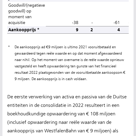
Goodwill/(negatieve
goodwill) op
moment van
acquisitie
-38
-
-61
-99
Aankoopprijs *
9
2
4
15
*
De aankoopprijs ad €9 miljoen is ultimo 2021 vooruitbetaald en
gewaardeerd tegen reële waarde en op dat moment afgewaardeerd
naar nihil. Op het moment van overname is de reële waarde opnieuw
vastgesteld en heeft opwaardering ten gunste van het financieel
resultaat 2022 plaatsgevonden van de vooruitbetaalde aankoopsom €
9 miljoen. De aankoopprijs is in cash voldaan.
De eerste verwerking van activa en passiva van de Duitse
entiteiten in de consolidatie in 2022 resulteert in een
boekhoudkundige opwaardering van € 108 miljoen
(inclusief opwaardering naar reële waarde van de
aankoopprijs van WestfalenBahn van € 9 miljoen) als