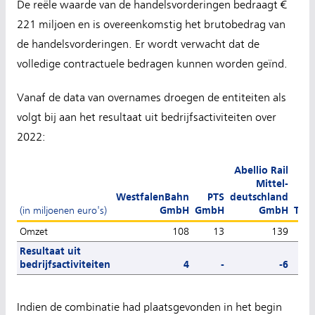
De reële waarde van de handelsvorderingen bedraagt €
221 miljoen en is overeenkomstig het brutobedrag van
de handelsvorderingen. Er wordt verwacht dat de
volledige contractuele bedragen kunnen worden geïnd.
Vanaf de data van overnames droegen de entiteiten als
volgt bij aan het resultaat uit bedrijfsactiviteiten over
2022:
Abellio Rail
Mittel-
WestfalenBahn
PTS
deutschland
(in miljoenen euro's)
GmbH
GmbH
GmbH
Tota
Omzet
108
13
139
2
Resultaat uit
bedrijfsactiviteiten
4
-
-6
Indien de combinatie had plaatsgevonden in het begin