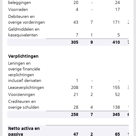
beleggingen
20
-
24
44
Voorraden
4
-
17
21
Debiteuren en
overige vorderingen
43
7
171
221
Geldmiddelen en
kasequivalenten
7
1
5
13
305
9
410
724
Verplichtingen
Leningen en
overige financiële
verplichtingen
inclusief derivaten
1
-
-
1
Leaseverplichtingen
208
1
155
364
Voorzieningen
21
2
52
75
Crediteuren en
overige schulden
28
4
138
170
258
7
345
610
Netto activa en
passiva
47
2
65
114