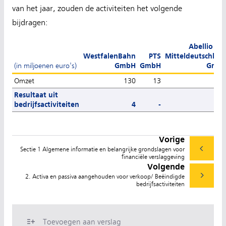
van het jaar, zouden de activiteiten het volgende
bijdragen:
Abellio Rai
WestfalenBahn
PTS
Mitteldeutschlan
(in miljoenen euro's)
GmbH
GmbH
Gmb
Omzet
130
13
27
Resultaat uit
bedrijfsactiviteiten
4
-
-1
Vorige
Sectie 1 Algemene informatie en belangrijke grondslagen voor
financiële verslaggeving
Volgende
2. Activa en passiva aangehouden voor verkoop/ Beëindigde
bedrijfsactiviteiten
Toevoegen aan verslag