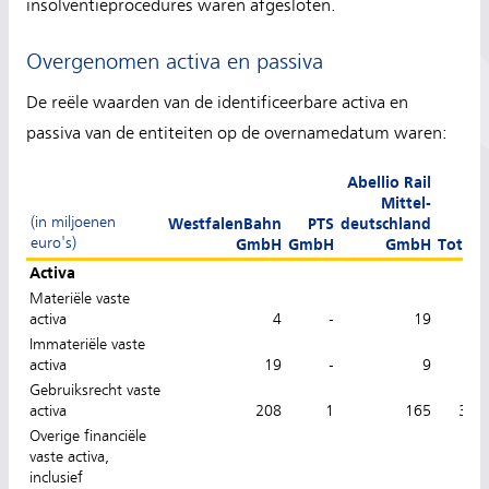
insolventieprocedures waren afgesloten.
Overgenomen activa en passiva
De reële waarden van de identificeerbare activa en
passiva van de entiteiten op de overnamedatum waren:
Abellio Rail
Mittel-
(in miljoenen
WestfalenBahn
PTS
deutschland
euro's)
GmbH
GmbH
GmbH
Totaal
Activa
Materiële vaste
activa
4
-
19
23
Immateriële vaste
activa
19
-
9
28
Gebruiksrecht vaste
activa
208
1
165
374
Overige financiële
vaste activa,
inclusief