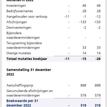
Mutaties in 2022
Investeringen
-
46
46
Bedrijfsovernames
-
28
28
Aangehouden voor verkoop
-11
-1
-12
Afschrijvingen
-
-133
-133
Desinvesteringen
-
-2
-2
Bijzondere
waardeverminderingen
-
-
-
Terugneming bijzondere
waardeverminderingen
-
33
33
Overige mutaties
-
14
14
Totaal mutaties boekjaar
-11
-15
-26
Samenstelling 31 december
2022
Aanschaffingsprijs
-
898
898
Gecumuleerde afschrijvingen en
waardeverminderingen
-
579
579
Boekwaarde per 31
december 2022
-
319
319