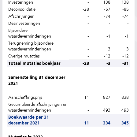
Investeringen
-
138
138
Deconsolidatie
-28
-57
-85
Afschrijvingen
-
-74
-74
Desinvesteringen
-
-
-
Bijzondere
waardeverminderingen
-
-1
-1
Terugneming bijzondere
waardeverminderingen
-
3
3
Overige mutaties
-
-12
-12
Totaal mutaties boekjaar
-28
-3
-31
Samenstelling 31 december
2021
Aanschaffingsprijs
11
827
838
Gecumuleerde afschrijvingen en
waardeverminderingen
-
493
493
Boekwaarde per 31
december 2021
11
334
345