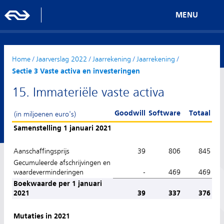
MENU
Home
/
Jaarverslag 2022
/
Jaarrekening
/
Jaarrekening
/
Sectie 3 Vaste activa en investeringen
15. Immateriële vaste activa
Goodwill
Software
Totaal
(in miljoenen euro's)
Samenstelling 1 januari 2021
Aanschaffingsprijs
39
806
845
Gecumuleerde afschrijvingen en
waardeverminderingen
-
469
469
Boekwaarde per 1 januari
2021
39
337
376
Mutaties in 2021