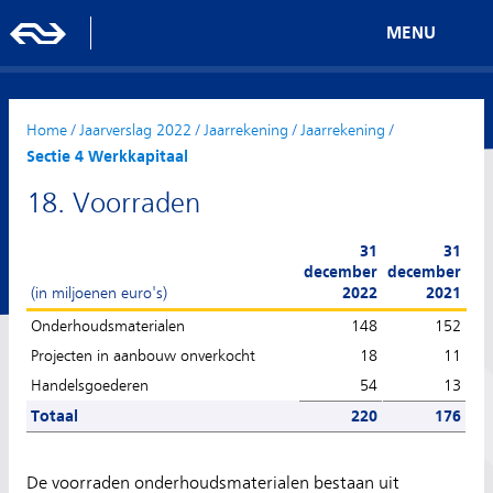
MENU
Home
/
Jaarverslag 2022
/
Jaarrekening
/
Jaarrekening
/
Sectie 4 Werkkapitaal
18. Voorraden
31
31
december
december
(in miljoenen euro's)
2022
2021
Onderhoudsmaterialen
148
152
Projecten in aanbouw onverkocht
18
11
Handelsgoederen
54
13
Totaal
220
176
De voorraden onderhoudsmaterialen bestaan uit