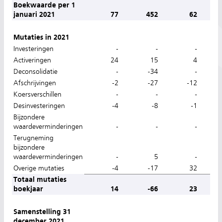
Boekwaarde per 1
januari 2021
77
452
62
1.
Mutaties in 2021
Investeringen
-
-
-
Activeringen
24
15
4
Deconsolidatie
-
-34
-
Afschrijvingen
-2
-27
-12
-
Koersverschillen
-
-
-
Desinvesteringen
-4
-8
-1
Bijzondere
waardeverminderingen
-
-
-
Terugneming
bijzondere
waardeverminderingen
-
5
-
Overige mutaties
-4
-17
32
Totaal mutaties
boekjaar
14
-66
23
Samenstelling 31
december 2021