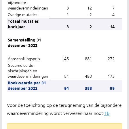
bijzondere
waardeverminderingen
3
12
7
Overige mutaties
1
-2
4
Totaal mutaties
boekjaar
3
2
14
Samenstelling 31
december 2022
Aanschaffingsprijs
145
881
272
6.
Gecumuleerde
afschrijvingen en
waardeverminderingen
51
493
173
4.
Boekwaarde per 31
december 2022
94
388
99
1.
Voor de toelichting op de terugneming van de bijzondere
waardevermindering wordt verwezen naar noot
16
.