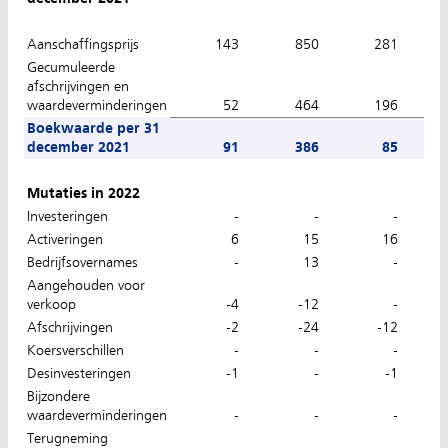
Aanschaffingsprijs
143
850
281
6.
Gecumuleerde
afschrijvingen en
waardeverminderingen
52
464
196
5.
Boekwaarde per 31
december 2021
91
386
85
1.
Mutaties in 2022
Investeringen
-
-
-
Activeringen
6
15
16
Bedrijfsovernames
-
13
-
Aangehouden voor
verkoop
-4
-12
-
Afschrijvingen
-2
-24
-12
-
Koersverschillen
-
-
-
Desinvesteringen
-1
-
-1
Bijzondere
waardeverminderingen
-
-
-
Terugneming