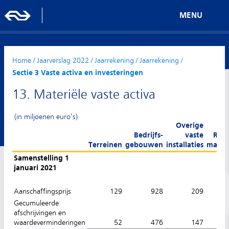
MENU
Home
/
Jaarverslag 2022
/
Jaarrekening
/
Jaarrekening
/
Sectie 3 Vaste activa en investeringen
13. Materiële vaste activa
(in miljoenen euro's)
Overige
Bedrijfs-
vaste
Roll
Terreinen
gebouwen
installaties
materi
Samenstelling 1
januari 2021
Aanschaffingsprijs
129
928
209
6.
Gecumuleerde
afschrijvingen en
waardeverminderingen
52
476
147
5.